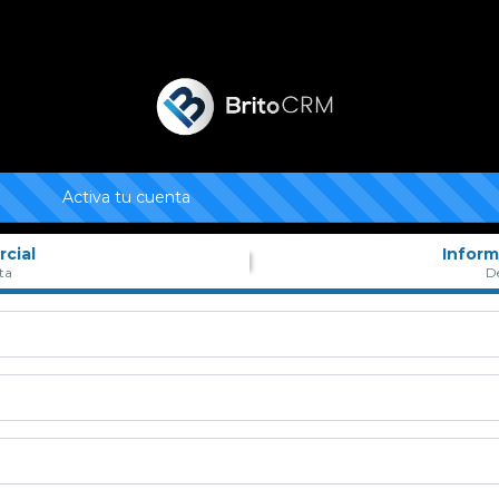
Activa tu cuenta
cial
Inform
ta
De